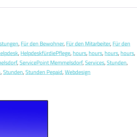
istungen
, 
Für den Bewohner
, 
Für den Mitarbeiter
, 
Für den
elpdesk
, 
HelpdeskfürdiePflege
, 
hours
, 
hours
, 
hours
, 
hours
, 
elsdorf
, 
ServicePoint Memmelsdorf
, 
Services
, 
Stunden
, 
n
, 
Stunden
, 
Stunden Pepaid
, 
Webdesign