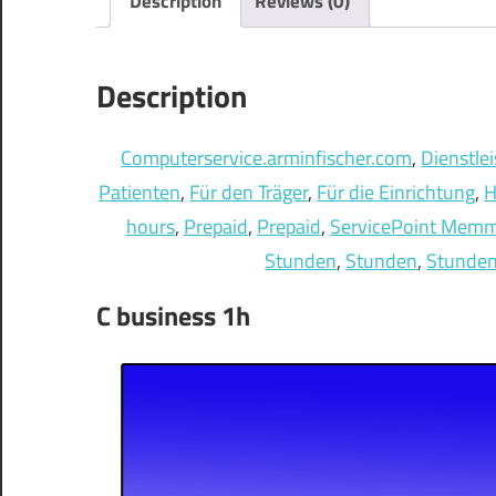
Description
Reviews (0)
Description
Computerservice.arminfischer.com
, 
Dienstle
Patienten
, 
Für den Träger
, 
Für die Einrichtung
, 
H
hours
, 
Prepaid
, 
Prepaid
, 
ServicePoint Memm
Stunden
, 
Stunden
, 
Stunde
C business 1h