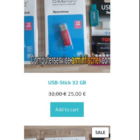
ON
SALE
USB-Stick 32 GB
32,00
€
25,00
€
Add to cart
PRODUCT
SALE