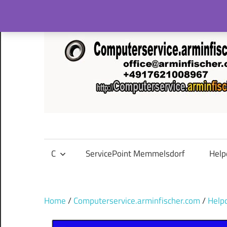
Skip
to
content
C
ServicePoint Memmelsdorf
Help
Home
/
Computerservice.arminfischer.com
/
Help