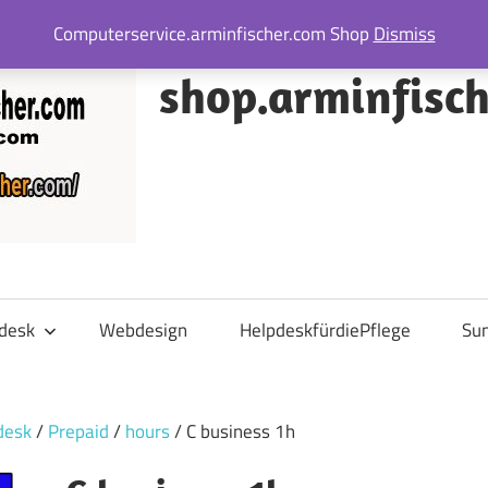
Computerservice.arminfischer.com Shop
Dismiss
shop.arminfisc
desk
Webdesign
HelpdeskfürdiePflege
Su
desk
/
Prepaid
/
hours
/ C business 1h