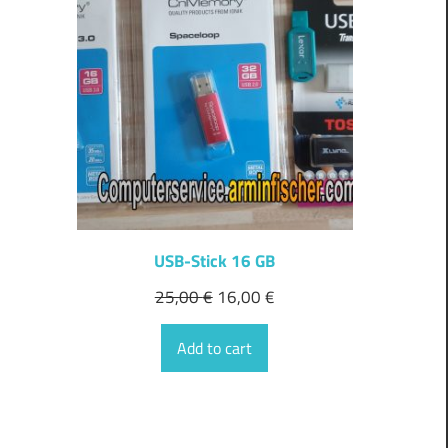
ON
SALE
USB-Stick 16 GB
25,00
€
16,00
€
Add to cart