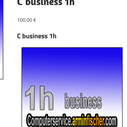
C business 1h
100,00
€
C business 1h