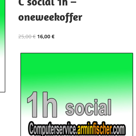
C social 1h –
oneweekoffer
25,00
€
16,00
€