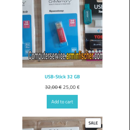
ON
SALE
USB-Stick 32 GB
32,00
€
25,00
€
Add to cart
PRODUCT
SALE