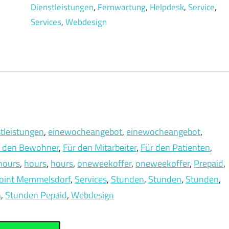
Dienstleistungen
,
Fernwartung
,
Helpdesk
,
Service
,
Services
,
Webdesign
tleistungen
, 
einewocheangebot
, 
einewocheangebot
, 
r den Bewohner
, 
Für den Mitarbeiter
, 
Für den Patienten
, 
hours
, 
hours
, 
hours
, 
oneweekoffer
, 
oneweekoffer
, 
Prepaid
, 
Point Memmelsdorf
, 
Services
, 
Stunden
, 
Stunden
, 
Stunden
, 
n
, 
Stunden Pepaid
, 
Webdesign