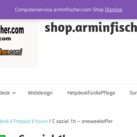
Computerservice.arminfischer.com Shop
Dismiss
shop.arminfisc
desk
Webdesign
HelpdeskfürdiePflege
Su
desk
/
Prepaid
/
hours
/ C social 1h – oneweekoffer