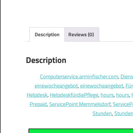
Description
Reviews (0)
Description
Computerservice.arminfischer.com
, 
Diens
einewocheangebot
, 
einewocheangebot
, 
Fü
Helpdesk
, 
HelpdeskfürdiePflege
, 
hours
, 
hours
, 
Prepaid
, 
ServicePoint Memmelsdorf
, 
Service
Stunden
, 
Stunde