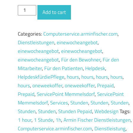
C
Add to cart
social
1h
Categories:
Computerservice.arminfischer.com
,
-
Dienstleistungen
,
einewocheangebot
,
oneweekoffer
einewocheangebot
,
einewocheangebot
,
quantity
einewocheangebot
,
Für den Bewohner
,
Für den
Mitarbeiter
,
Für den Patienten
,
Helpdesk
,
HelpdeskfürdiePflege
,
hours
,
hours
,
hours
,
hours
,
hours
,
oneweekoffer
,
oneweekoffer
,
Prepaid
,
Prepaid
,
ServicePoint Memmelsdorf
,
ServicePoint
Memmelsdorf
,
Services
,
Stunden
,
Stunden
,
Stunden
,
Stunden
,
Stunden
,
Stunden Pepaid
,
Webdesign
Tags:
1 hour
,
1 Stunde
,
1h
,
Armin Fischer Dienstleistungen
,
Computerservice.arminfischer.com
,
Dienstleistung
,