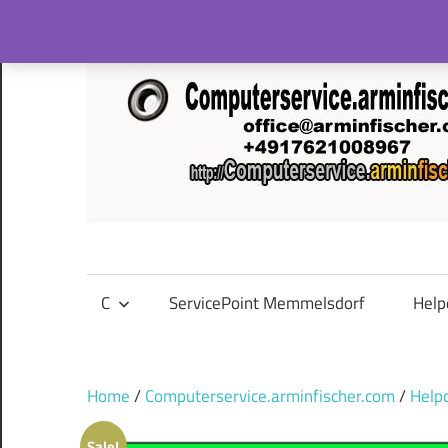
Skip
to
content
C
ServicePoint Memmelsdorf
Help
Home
/
Computerservice.arminfischer.com
/
Help
Sale!