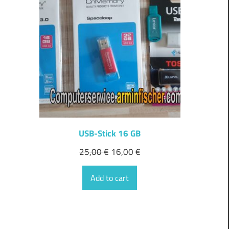
ON
SALE
USB-Stick 16 GB
25,00
€
16,00
€
Add to cart