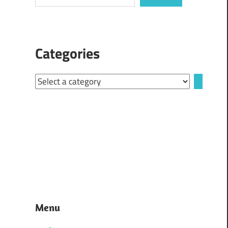
Categories
Select
a
category
Menu