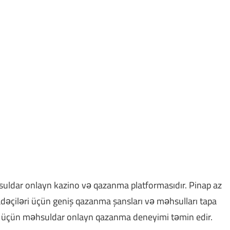
suldar onlayn kazino və qazanma platformasıdır. Pinap az
dəçiləri üçün geniş qazanma şansları və məhsulları tapa
arı üçün məhsuldar onlayn qazanma deneyimi təmin edir.