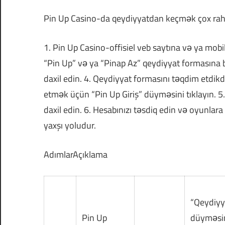
Pin Up Casino-da qeydiyyatdan keçmək çox rahat v
1. Pin Up Casino-offisiel veb saytına və ya mob
“Pin Up” və ya “Pinap Az” qeydiyyat formasına ba
daxil edin. 4. Qeydiyyat formasını təqdim etdikd
etmək üçün “Pin Up Giriş” düyməsini tıklayın. 
daxil edin. 6. Hesabınızı təsdiq edin və oyunla
yaxşı yoludur.
AdımlarAçıklama
“Qeydiyy
Pin Up
düyməsi