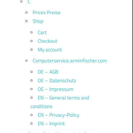
C
Prices Preise
Shop
Cart
Checkout
My account
Computerservice.arminfischer.com
DE – AGB
DE – Datenschutz
DE – Impressum
EN – General terms and
conditions
EN – Privacy-Policy
EN – Imprint