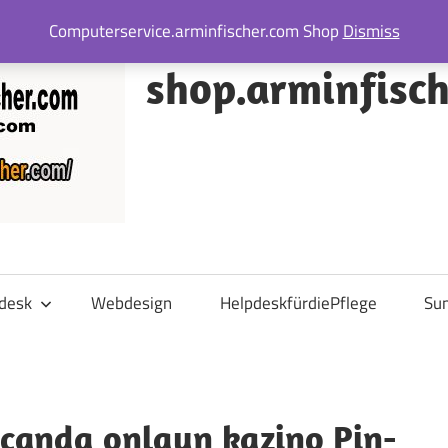
Computerservice.arminfischer.com Shop
Dismiss
shop.arminfisc
desk
Webdesign
HelpdeskfürdiePflege
Su
ycanda onlayn kazino Pin-