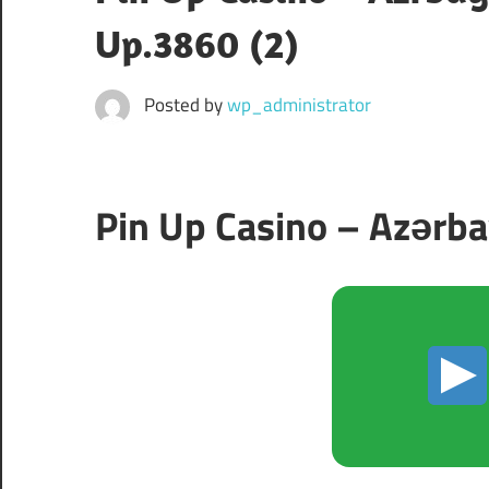
Up.3860 (2)
Posted by
wp_administrator
Pin Up Casino – Azərb