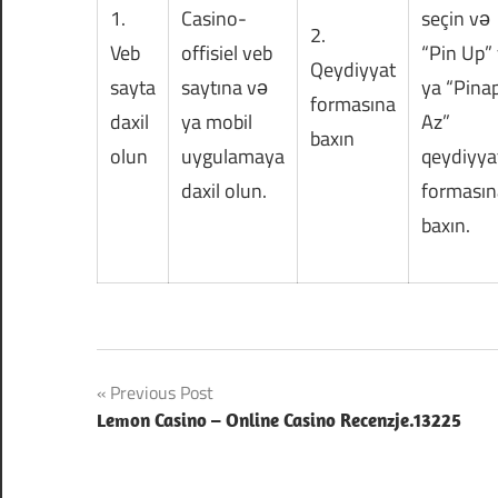
1.
Casino-
seçin və
2.
Veb
offisiel veb
“Pin Up”
Qeydiyyat
sayta
saytına və
ya “Pina
formasına
daxil
ya mobil
Az”
baxın
olun
uygulamaya
qeydiyya
daxil olun.
formasın
baxın.
Post
Previous Post
Lemon Casino – Online Casino Recenzje.13225
navigation