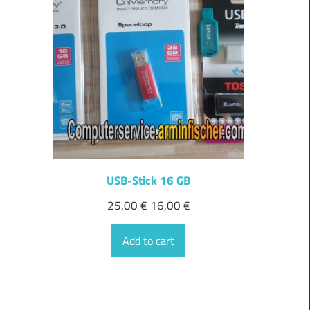
ON
SALE
USB-Stick 16 GB
25,00
€
16,00
€
Add to cart