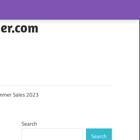
her.com
mmer Sales 2023
Search
Search