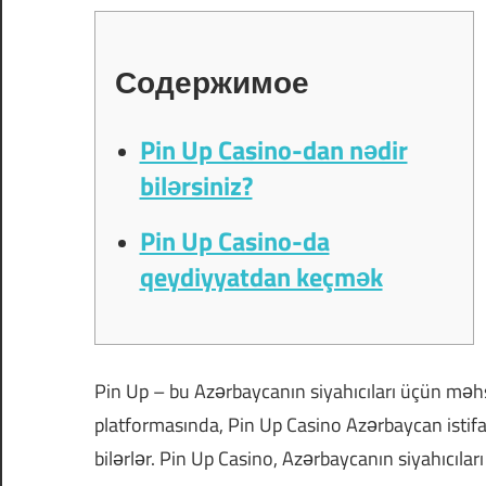
Содержимое
Pin Up Casino-dan nədir
bilərsiniz?
Pin Up Casino-da
qeydiyyatdan keçmək
Pin Up – bu Azərbaycanın siyahıcıları üçün məh
platformasında, Pin Up Casino Azərbaycan istifa
bilərlər. Pin Up Casino, Azərbaycanın siyahıcıl